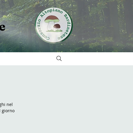
e
ghi nel
l giorno