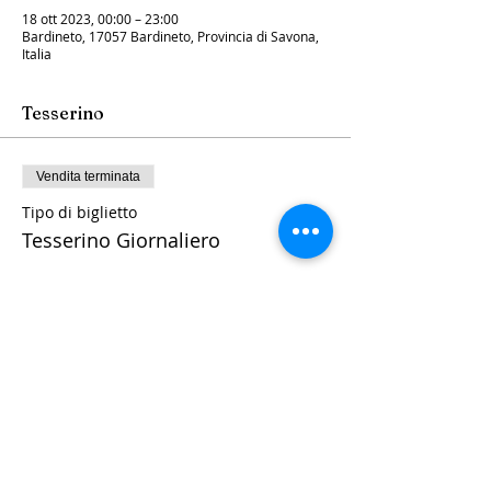
18 ott 2023, 00:00 – 23:00
Bardineto, 17057 Bardineto, Provincia di Savona,
Italia
Tesserino
Vendita terminata
Tipo di biglietto
Tesserino Giornaliero
Prezzo
10,00 €
+0,25 € di commissione di servizio sui
biglietti
consorzioaltopianobardinetese@gmail.com