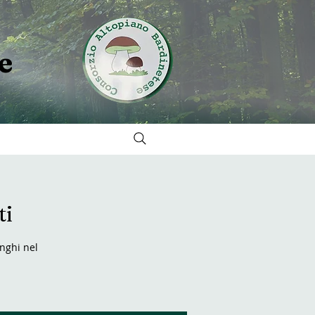
e
ti
unghi nel