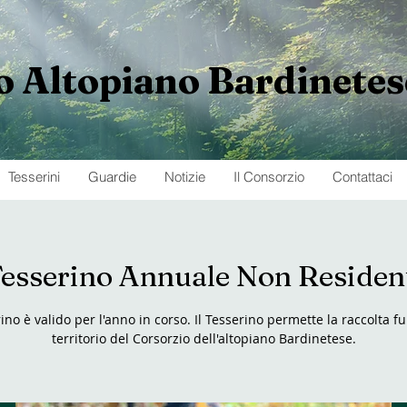
o
Altopiano
Bardinetes
Tesserini
Guardie
Notizie
Il Consorzio
Contattaci
esserino Annuale Non Residen
rino è valido per l'anno in corso. Il Tesserino permette la raccolta f
territorio del Corsorzio dell'altopiano Bardinetese.