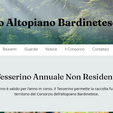
o
Altopiano
Bardinetes
Tesserini
Guardie
Notizie
Il Consorzio
Contattaci
esserino Annuale Non Residen
rino è valido per l'anno in corso. Il Tesserino permette la raccolta f
territorio del Corsorzio dell'altopiano Bardinetese.