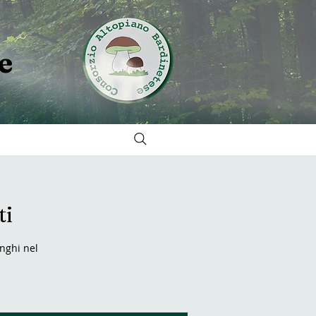
e
ti
unghi nel