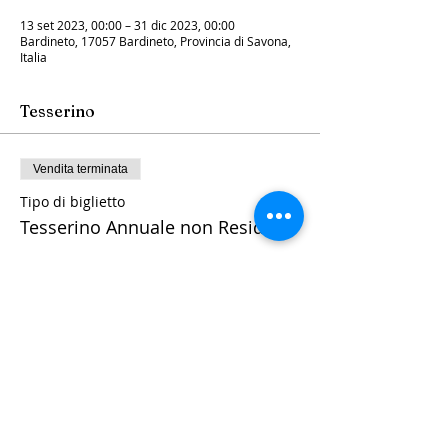
13 set 2023, 00:00 – 31 dic 2023, 00:00
Bardineto, 17057 Bardineto, Provincia di Savona,
Italia
Tesserino
Vendita terminata
Tipo di biglietto
Tesserino Annuale non Resident
Prezzo
60,00 €
+1,50 € di commissione di servizio sui
biglietti
consorzioaltopianobardinetese@gmail.com